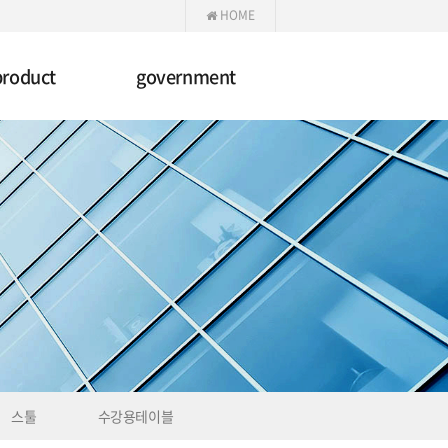
HOME
product
government
스툴
수강용테이블