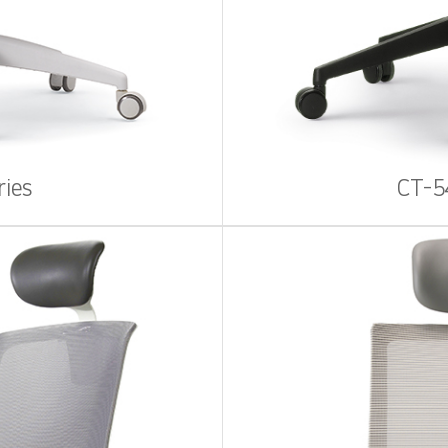
ries
CT-5