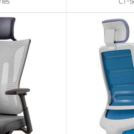
ries
CT-5