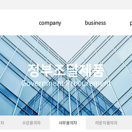
company
business
정부조달제품
Government Procurement
의자
수강용의자
사무용의자
라운지용의자