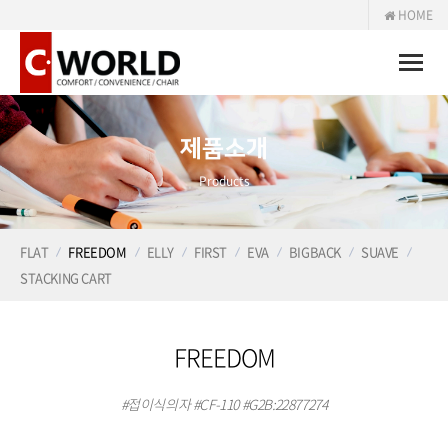
HOME
Toggle
naviga
제품소개
Products
FLAT
FREEDOM
ELLY
FIRST
EVA
BIGBACK
SUAVE
STACKING CART
FREEDOM
#접이식의자 #CF-110 #G2B:22877274