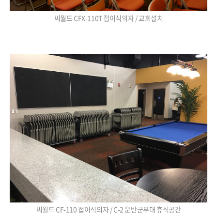
씨월드 CFX-110T 접이식의자 / 교회설치
씨월드 CF-110 접이식의자 / C-2 운반군부대 휴식공간