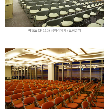
씨월드 CF-110S 접이식의자 / 교회설치