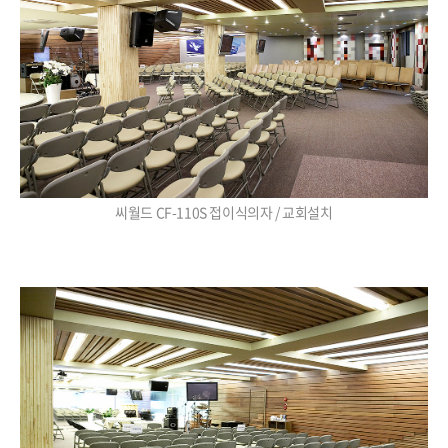
씨월드 CF-110S 접이식의자 / 교회설치